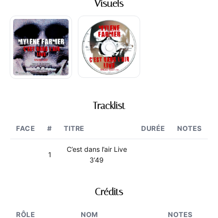
Visuels
Tracklist
FACE
#
TITRE
DURÉE
NOTES
C’est dans l’air Live
1
3’49
Crédits
RÔLE
NOM
NOTES