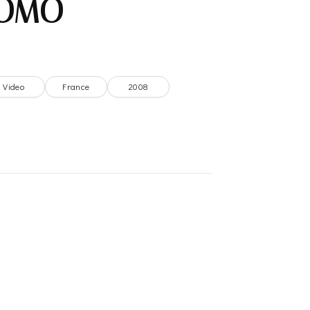
OMO –
Video
France
2008