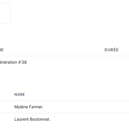
RE
DURÉE
nération 4’38
NOM
Mylène Farmer.
Laurent Boutonnat.