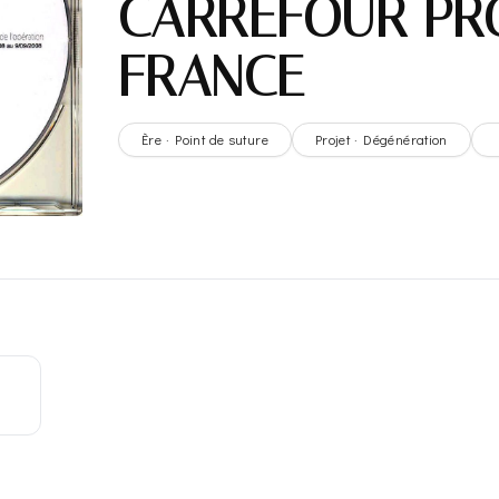
CARREFOUR PR
FRANCE
Ère · Point de suture
Projet · Dégénération