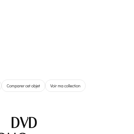
Référentiel
Boutique
Espace Membre
0,00€
Comparer cet objet
Voir ma collection
– DVD