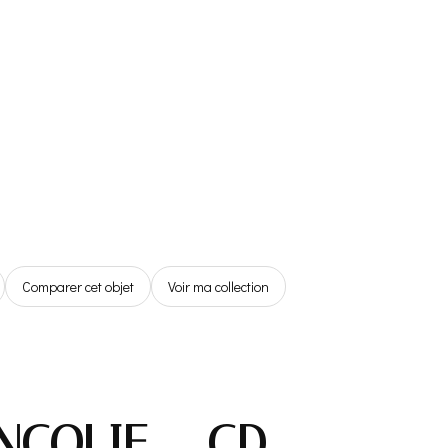
Référentiel
Boutique
Espace Membre
0,00€
Comparer cet objet
Voir ma collection
NCOLIE – CD