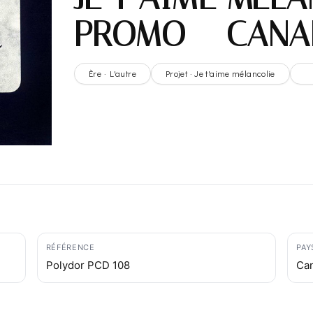
PROMO – CANA
Ère · L'autre
Projet · Je t'aime mélancolie
RÉFÉRENCE
PAY
Polydor PCD 108
Ca