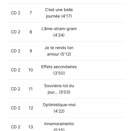
C’est une belle
CD 2
7
journée (4’17)
L’âme-stram-gram
CD 2
8
(4’24)
Je te rends ton
CD 2
9
amour (5’12)
Effets secondaires
CD 2
10
(3’50)
Souviens-toi du
CD 2
11
jour… (5’03)
Optimistique-moi
CD 2
12
(4’22)
Innamoramento
CD 2
13
(5’15)