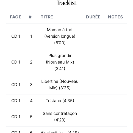
Tracklist
FACE
#
TITRE
DURÉE
NOTES
Maman à tort
CD 1
1
(Version longue)
(6’00)
Plus grandir
CD 1
2
(Nouveau Mix)
(3’41)
Libertine (Nouveau
CD 1
3
Mix) (3’35)
CD 1
4
Tristana (4’35)
Sans contrefaçon
CD 1
5
(4’20)
CD 1
6
Ainsi soit-je… (4’49)