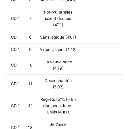
Pourvu qu’elles
CD 1
7
soient douces
(4’11)
CD 1
8
Sans logique (4’07)
CD 1
9
A quoi je sers (4’42)
La veuve noire
CD 1
10
(4’19)
Désenchantée
CD 1
11
(5’07)
Regrets (5’15) - En
CD 1
12
duo avec Jean-
Louis Murat
Je t’aime
CD 1
13