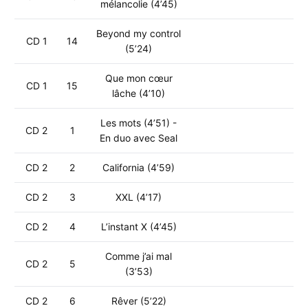
mélancolie (4’45)
Beyond my control
CD 1
14
(5’24)
Que mon cœur
CD 1
15
lâche (4’10)
Les mots (4’51) -
CD 2
1
En duo avec Seal
CD 2
2
California (4’59)
CD 2
3
XXL (4’17)
CD 2
4
L’instant X (4’45)
Comme j’ai mal
CD 2
5
(3’53)
CD 2
6
Rêver (5’22)