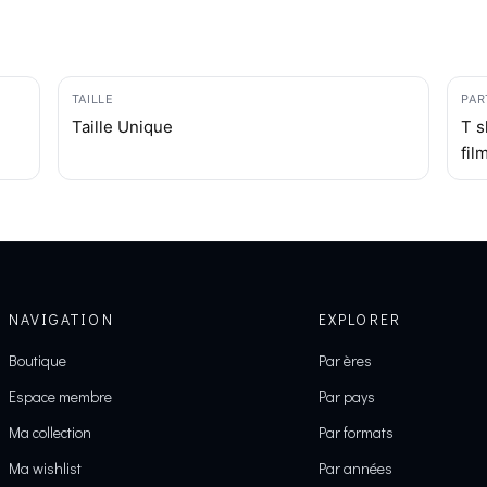
TAILLE
PAR
Taille Unique
T s
fil
NAVIGATION
EXPLORER
Boutique
Par ères
Espace membre
Par pays
Ma collection
Par formats
Ma wishlist
Par années