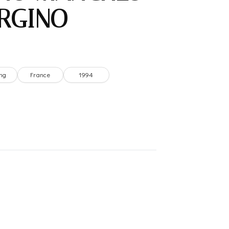
RGINO –
ng
France
1994