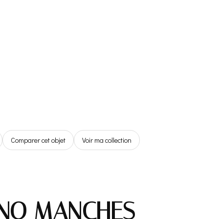
Référentiel
Boutique
Espace Membre
0,00€
Comparer cet objet
Voir ma collection
INO MANCHES