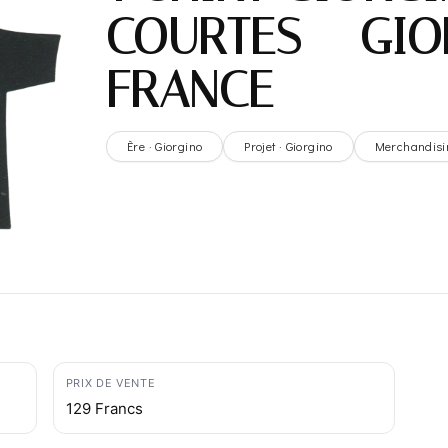
COURTES – GIO
FRANCE
Ère · Giorgino
Projet · Giorgino
Merchandisi
PRIX DE VENTE
129 Francs