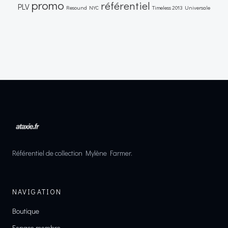
promo
référentiel
PLV
Resound NYC
Timeless 2013
Universale
Référentiel de collection Mylène Farmer.
NAVIGATION
Boutique
Espace membre