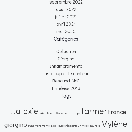
septembre 2022
août 2022
juillet 2021
avril 2021
mai 2020
Catégories
Collection
Giorgino
Innamoramento
Lisa-loup et le conteur
Resound NYC
timeless 2013
Tags
farmer
ataxie
France
cd
album
clé usb
Collection
Europe
Mylène
giorgino
innamoramento
Lisa-loup et le conteur
moby
murale