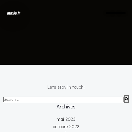
No posts found
Lets stay in touch:
Search
for:
Archives
mai 2023
octobre 2022