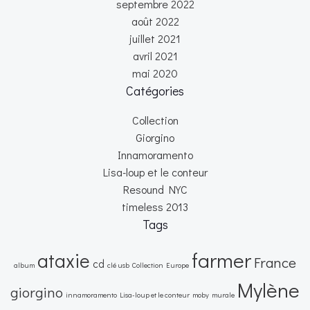
septembre 2022
août 2022
juillet 2021
avril 2021
mai 2020
Catégories
Collection
Giorgino
Innamoramento
Lisa-loup et le conteur
Resound NYC
timeless 2013
Tags
farmer
ataxie
France
cd
album
clé usb
Collection
Europe
Mylène
giorgino
innamoramento
Lisa-loup et le conteur
moby
murale