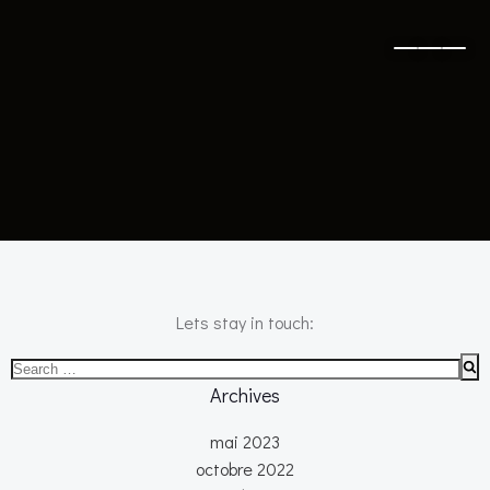
No posts found
Lets stay in touch:
Search
for:
Archives
mai 2023
octobre 2022