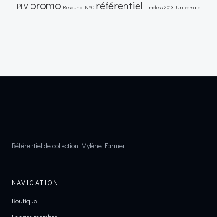
promo
référentiel
PLV
Resound NYC
Timeless 2013
Universale
Référentiel de collection Mylène Farmer.
NAVIGATION
Boutique
Espace membre