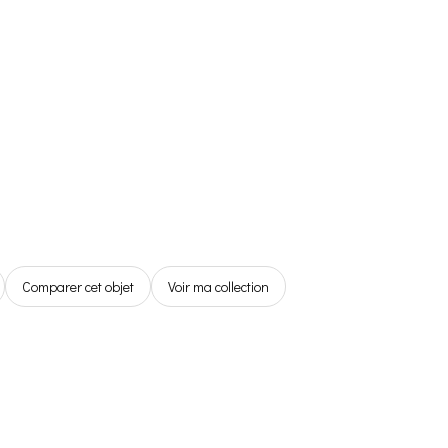
Référentiel
Boutique
Espace
Membre
0,00€
Comparer cet objet
Voir ma collection