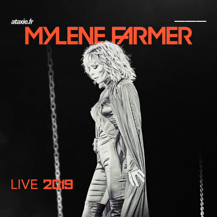
← Retour
Ajouter à ma collection
Ajouter à ma wishlist
Comparer cet objet
Voir ma collection