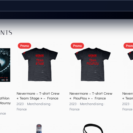
ENTS
Promo
Promo
Prom
Nevermore – T-shirt Crew
Nevermore – T-shirt Crew
Neverm
thlon
« Team Stage » – France
« PiouPiou » – France
« Tea
Mauroy
2023 · Merchandising ·
2023 · Merchandising ·
2023 ·
France
France
France
ance