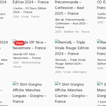
L’autre – 33 Tours Édition
2024 – France
ours
Confe
2024 · Vinyle · France
nce
Éditio
Bon de Précommande –
2025 ·
Confession – Aout 2025 –
France
2025 · Matériel Pro · France
Promo
Gourde VIP Nice –
Nevermore – France
 Maxi
RemixXL – Triple Vinyle
RemixX
2023 · Merchandising ·
nce
Rouge Edition 2024 –
Editio
France
France
2024 ·
2024 · Vinyle · Allemagne
es
T Shir
France
Courte