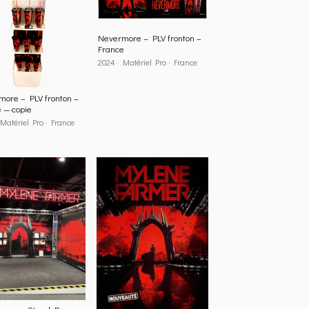
Nevermore – PLV fronton –
France
2024 · Matériel Pro · France
ore – PLV fronton –
 — copie
Matériel Pro · France