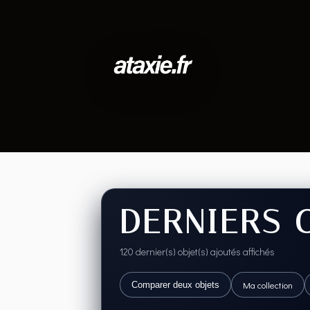
DERNIERS 
120 dernier(s) objet(s) ajoutés affichés
Ma collection
Comparer deux objets