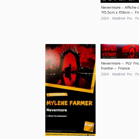
Nevermore – Affiche 
115,5cm x 158cm – F
2024 · Matériel Pro · F
Nevermore – PLV Fn
fronton – France
2024 · Matériel Pro · F