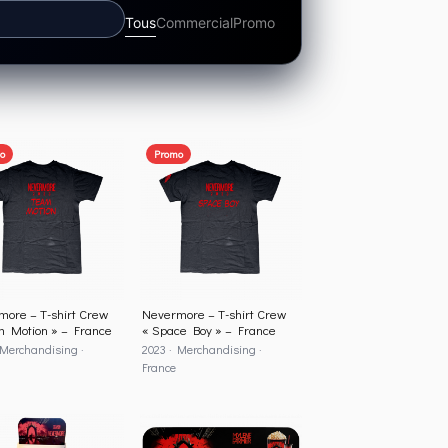
Tous
Commercial
Promo
o
Promo
ore – T-shirt Crew
Nevermore – T-shirt Crew
m Motion » – France
« Space Boy » – France
 Merchandising ·
2023 · Merchandising ·
France