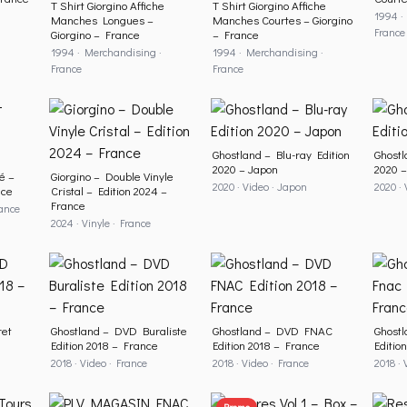
T Shirt Giorgino Affiche
T Shirt Giorgino Affiche
1994 ·
Manches Longues –
Manches Courtes – Giorgino
France
Giorgino – France
– France
1994 · Merchandising ·
1994 · Merchandising ·
France
France
Ghostland – Blu-ray Edition
Ghostl
2020 – Japon
2020 –
té –
Giorgino – Double Vinyle
2020 · Video · Japon
2020 ·
nce
Cristal – Edition 2024 –
France
rance
2024 · Vinyle · France
ret
Ghostland – DVD Buraliste
Ghostland – DVD FNAC
Ghostl
Edition 2018 – France
Edition 2018 – France
Editio
2018 · Video · France
2018 · Video · France
2018 · 
Promo