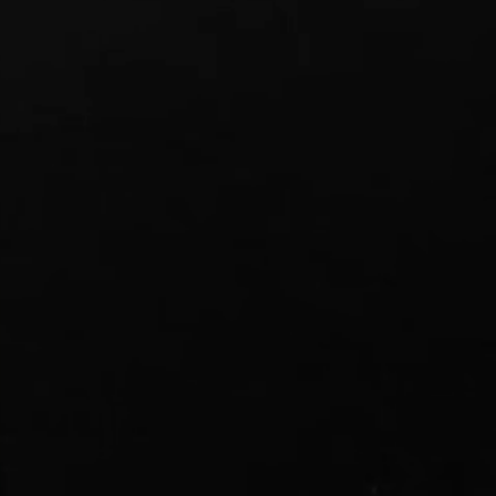
ISSANCE –
ising
France
2019
X DE VENTE
€