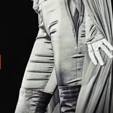
PARTICULARITE MERCH
Le set de 6 bracelets Mylène Farmer en
satin. Rolling Stone, Sentimentale, N'oublie
pas, Prière et Désobéissance.
Vendu sur les stands du concert et en ligne.