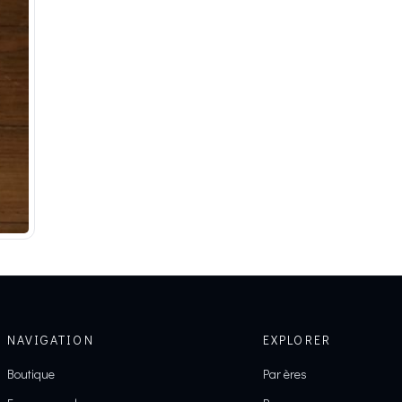
NAVIGATION
EXPLORER
Boutique
Par ères