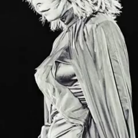
FARMER DÉSOBÉ
2019 – FRANCE
Ère · Live 2019
Projet · Live 2019
Merchand
PAYS
PRI
France
10 