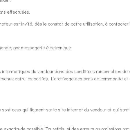
ons effectuées.
cheteur est invité, dès le constat de cette utilisation, à contacte
mande, par messagerie électronique.
s informatiques du vendeur dans des conditions raisonnables de
nus entre les parties. L’archivage des bons de commande et des
 sont ceux qui figurent sur le site internet du vendeur et qui so
e exactitude possible. Toutefois, si des erreurs ou omissions ont