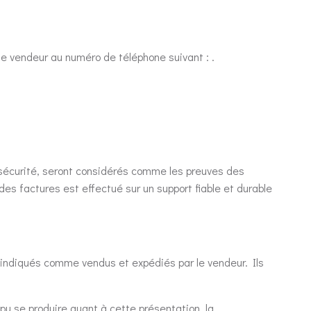
r le vendeur au numéro de téléphone suivant : .
 sécurité, seront considérés comme les preuves des
 factures est effectué sur un support fiable et durable
nt indiqués comme vendus et expédiés par le vendeur. Ils
 pu se produire quant à cette présentation, la