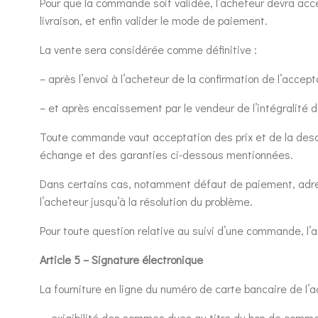
Pour que la commande soit validée, l’acheteur devra accep
livraison, et enfin valider le mode de paiement.
La vente sera considérée comme définitive :
– après l’envoi à l’acheteur de la confirmation de l’accep
– et après encaissement par le vendeur de l’intégralité du
Toute commande vaut acceptation des prix et de la descri
échange et des garanties ci-dessous mentionnées.
Dans certains cas, notamment défaut de paiement, adres
l’acheteur jusqu’à la résolution du problème.
Pour toute question relative au suivi d’une commande, l’
Article 5 – Signature électronique
La fourniture en ligne du numéro de carte bancaire de l’a
– exigibilité des sommes dues au titre du bon de comm