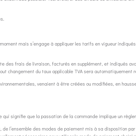
s.
out moment mais s’engage à appliquer les tarifs en vigueur indi
te des frais de livraison, facturés en supplément, et indiqués av
out changement du taux applicable TVA sera automatiquement répe
environnementales, venaient à être créées ou modifiées, en hau
e qui signifie que la passation de la commande implique un règle
, de l’ensemble des modes de paiement mis à sa disposition par le