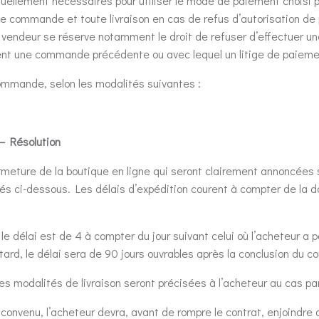
tuellement nécessaires pour utiliser le mode de paiement choisi p
de commande et toute livraison en cas de refus d’autorisation de
 vendeur se réserve notamment le droit de refuser d’effectuer u
ment une commande précédente ou avec lequel un litige de paiemen
 commande, selon les modalités suivantes :
 – Résolution
meture de la boutique en ligne qui seront clairement annoncées su
qués ci-dessous. Les délais d’expédition courent à compter de la
 le délai est de 4 à compter du jour suivant celui où l’acheteur a
 tard, le délai sera de 90 jours ouvrables après la conclusion du co
es modalités de livraison seront précisées à l’acheteur au cas pa
 convenu, l’acheteur devra, avant de rompre le contrat, enjoindre 