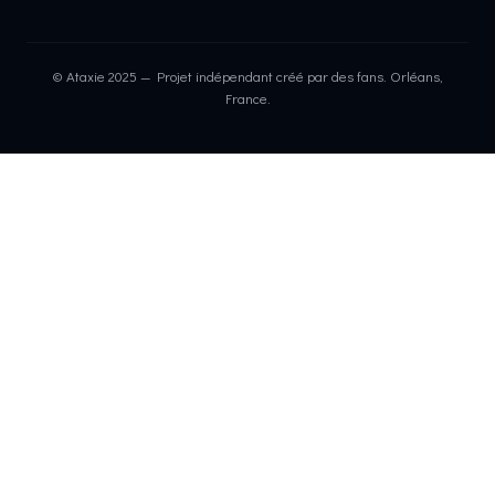
© Ataxie 2025 — Projet indépendant créé par des fans. Orléans,
France.