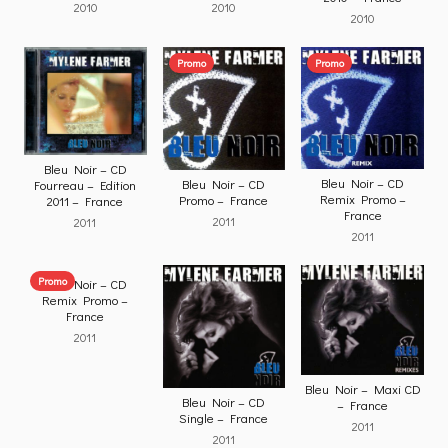
2010
2010
2010
Promo
Promo
Bleu Noir – CD
Bleu Noir – CD
Bleu Noir – CD
Fourreau – Edition
Remix Promo –
Promo – France
2011 – France
France
2011
2011
2011
Promo
Bleu Noir – CD
Remix Promo –
France
2011
Bleu Noir – Maxi CD
Bleu Noir – CD
– France
Single – France
2011
2011