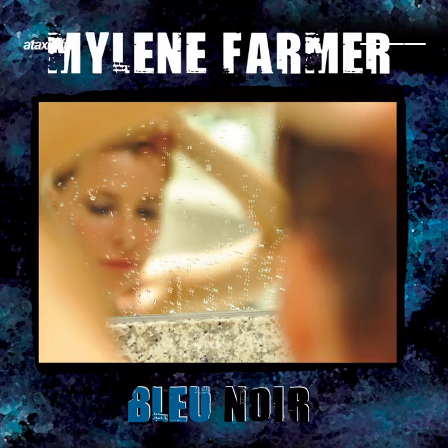
BLEU NOIR
73 objet(s)
Ma collection
Comparer deux objets
Ma wishlist