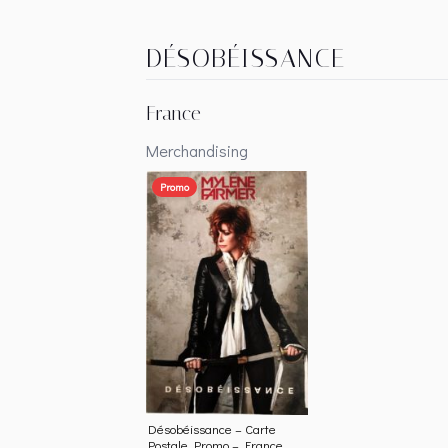
DÉSOBÉISSANCE
France
Merchandising
Promo
Désobéissance – Carte
Postale Promo – France