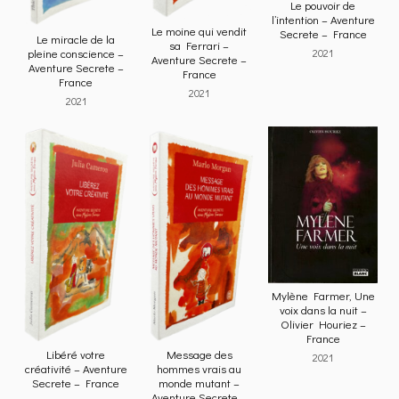
Le pouvoir de
l’intention – Aventure
Le moine qui vendit
Secrete – France
Le miracle de la
sa Ferrari –
2021
pleine conscience –
Aventure Secrete –
Aventure Secrete –
France
France
2021
2021
Mylène Farmer, Une
voix dans la nuit –
Olivier Houriez –
France
Libéré votre
Message des
2021
créativité – Aventure
hommes vrais au
Secrete – France
monde mutant –
Aventure Secrete –