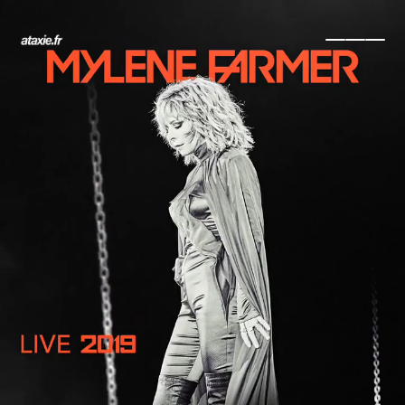
← Retour
Ajouter à ma collection
Ajouter à ma wishlist
Comparer cet objet
Voir ma collection