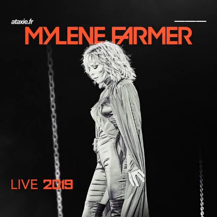
← Retour
Ajouter à ma collection
Ajouter à ma wishlist
Comparer cet objet
Voir ma collection