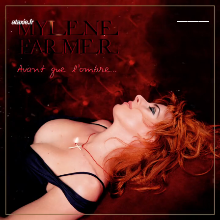
← Retour
Ajouter à ma collection
Ajouter à ma wishlist
Comparer cet objet
Voir ma collection