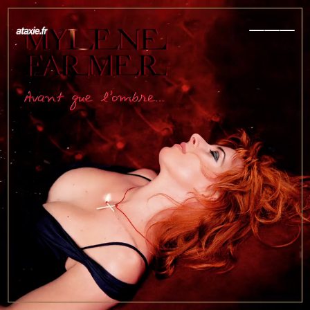
← Retour
Ajouter à ma collection
Ajouter à ma wishlist
Comparer cet objet
Voir ma collection