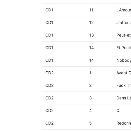
CD1
11
L'Amour
CD1
12
J'atten
CD1
13
Peut-êt
CD1
14
Et Pourt
CD1
14
Nobody
CD2
1
Avant Q
CD2
2
Fuck Th
CD2
3
Dans L
CD2
4
Q.I
CD2
5
Redonn