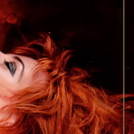
ION 07/2021
...
CD
France
S
ance
LUS