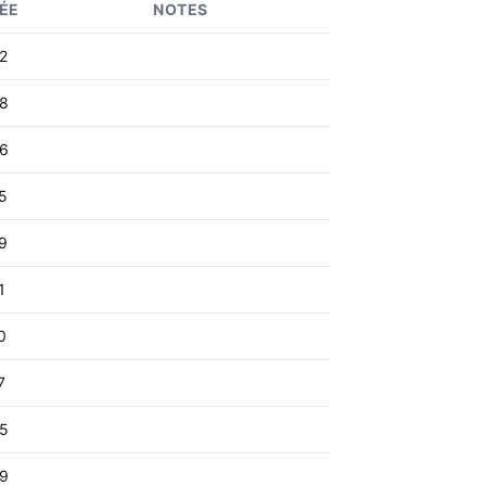
ÉE
NOTES
2
8
6
5
9
1
0
7
5
9