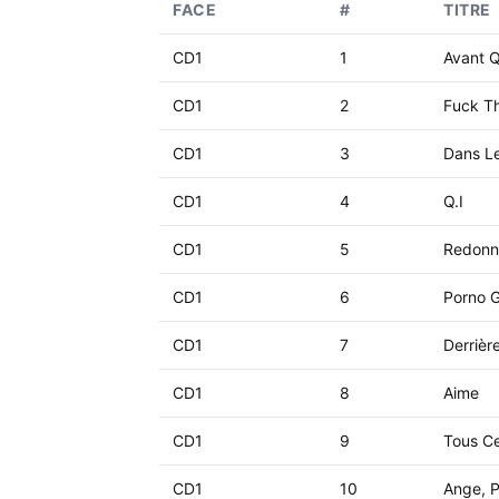
FACE
#
TITRE
CD1
1
Avant Q
CD1
2
Fuck Th
CD1
3
Dans L
CD1
4
Q.I
CD1
5
Redonn
CD1
6
Porno 
CD1
7
Derrièr
CD1
8
Aime
CD1
9
Tous C
CD1
10
Ange, P