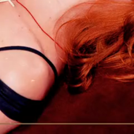
194398926520
liv
COULEUR DU CD
PAR
Argent
Men
Ins
202