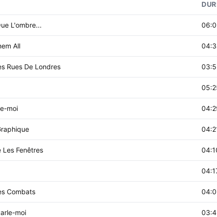
DUR
ue L'ombre...
06:0
em All
04:3
es Rues De Londres
03:5
05:2
e-moi
04:2
Graphique
04:2
e Les Fenêtres
04:1
04:1
es Combats
04:0
arle-moi
03:4