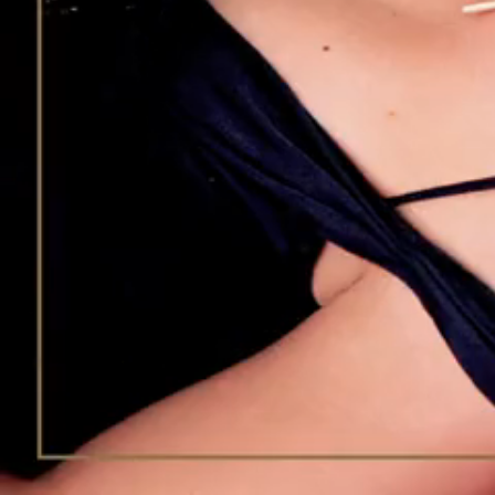
Réédition
Caractéristiques CD
TYPE DE BOITIER CD
Greenbox
MATRIX HUB CD
CD 1 : 19439892652 CD1 57330
CD 2 : 19439892652 CD1 57331
Visuels