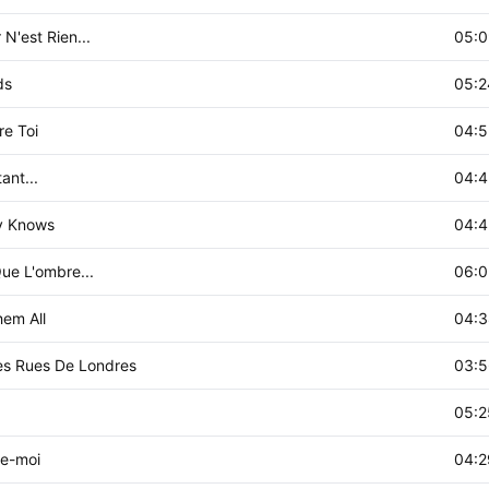
 N'est Rien...
05:0
ds
05:2
re Toi
04:5
ant...
04:4
 Knows
04:4
ue L'ombre...
06:0
em All
04:3
es Rues De Londres
03:5
05:2
e-moi
04:2