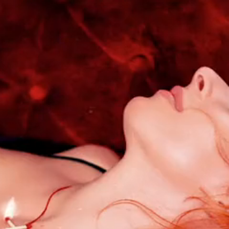
GREENBOX ÉDIT
– FRANCE
Ère · Avant que l'ombre...
Projet · Avant que l'ombre
2021
DATE DE SORTIE
PAY
01/07/2021
Fr
CODE-BARRES
INC