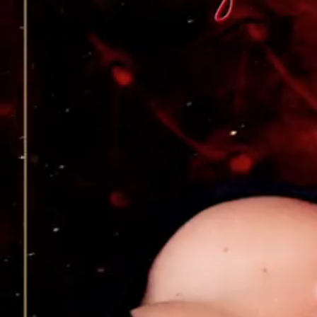
Fiche technique
RÉFÉRENCE
Sony 19439892652
PARTICULARITÉ(S)