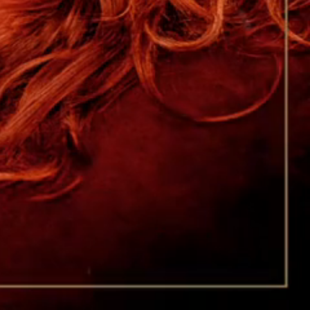
ret, sticker
TICULARITES CD
tion au verso : “CD 2 – Versions
trumentales” et des mentions légales
1.