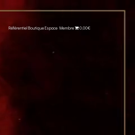
Référentiel
Boutique
Espace Membre
0,00€
Comparer cet objet
Voir ma collection
MBRE – CD