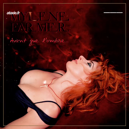
← Retour
Ajouter à ma collection
Ajouter à ma wishlist
Comparer cet objet
Voir ma collection