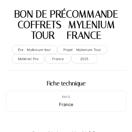
BON DE PRÉCOMMANDE
COFFRETS- MYLENIUM
TOUR – FRANCE
Ère · Mylènium tour
Projet · Mylenium Tour
Matériel Pro
France
2025
Fiche technique
PAYS
France