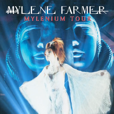
← Retour
Ajouter à ma collection
Ajouter à ma wishlist
Comparer cet objet
Voir ma collection