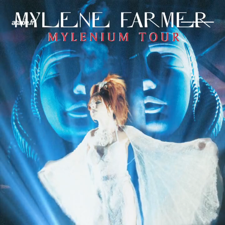
← Retour
Ajouter à ma collection
Ajouter à ma wishlist
Comparer cet objet
Voir ma collection