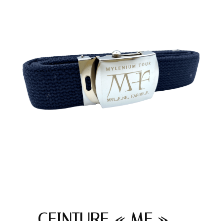
CEINTURE « MF » –