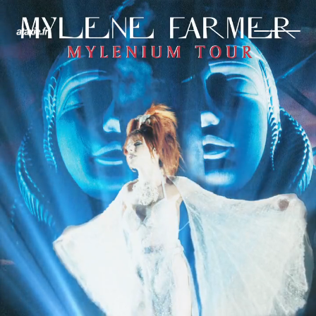
← Retour
Ajouter à ma collection
Ajouter à ma wishlist
Comparer cet objet
Voir ma collection