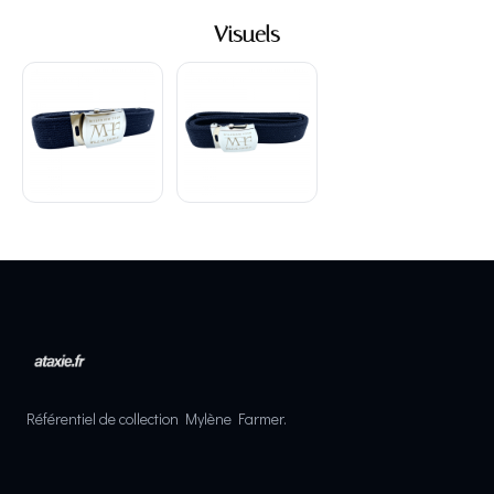
Visuels
Référentiel de collection Mylène Farmer.