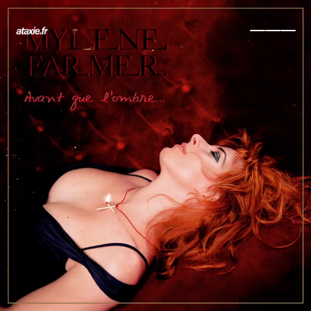
← Retour
Ajouter à ma collection
Ajouter à ma wishlist
Comparer cet objet
Voir ma collection