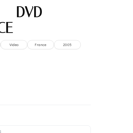
 – DVD
CE
Video
France
2005
S