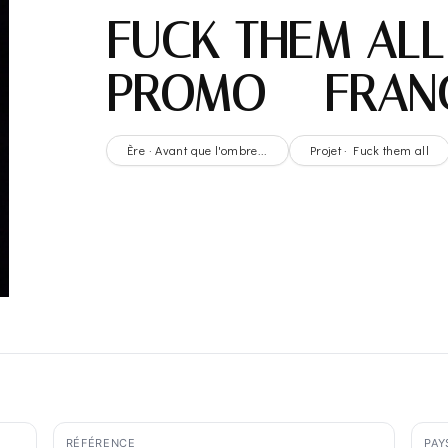
FUCK THEM ALL
PROMO – FRAN
Ère · Avant que l'ombre...
Projet · Fuck them all
RÉFÉRENCE
PAY