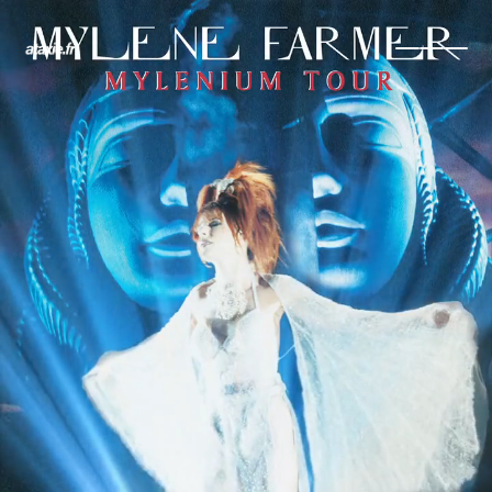
← Retour
Ajouter à ma collection
Ajouter à ma wishlist
Comparer cet objet
Voir ma collection