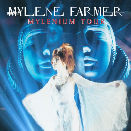
← Retour
Ajouter à ma collection
Ajouter à ma wishlist
Comparer cet objet
Voir ma collection