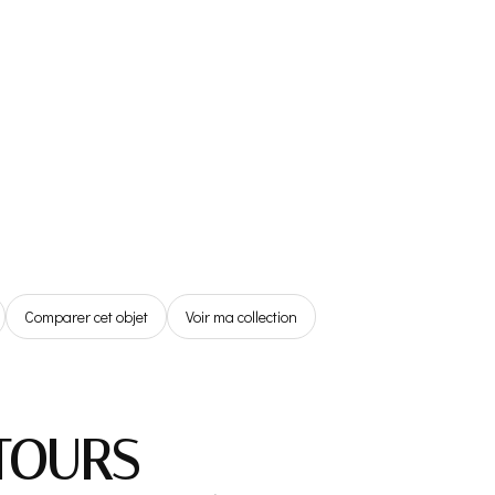
Référentiel
Boutique
Espace Membre
0,00€
Comparer cet objet
Voir ma collection
 TOURS