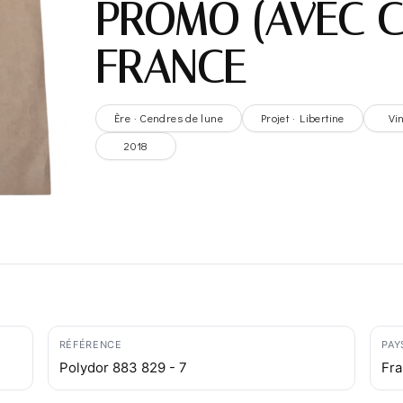
PROMO (AVEC C
FRANCE
Ère · Cendres de lune
Projet · Libertine
Vi
2018
RÉFÉRENCE
PAY
Polydor 883 829 - 7
Fr