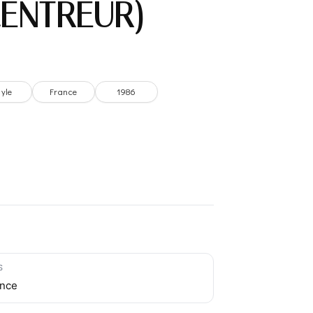
ENTREUR) –
nyle
France
1986
S
ance