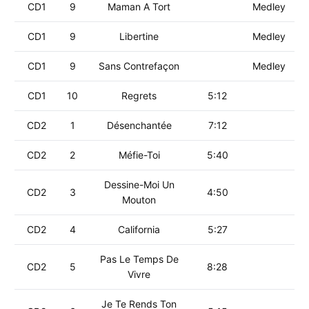
CD1
9
Maman A Tort
Medley
CD1
9
Libertine
Medley
CD1
9
Sans Contrefaçon
Medley
CD1
10
Regrets
5:12
CD2
1
Désenchantée
7:12
CD2
2
Méfie-Toi
5:40
Dessine-Moi Un
CD2
3
4:50
Mouton
CD2
4
California
5:27
Pas Le Temps De
CD2
5
8:28
Vivre
Je Te Rends Ton