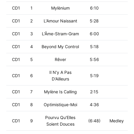
CD1
1
Mylènium
6:10
CD1
2
L'Amour Naissant
5:28
CD1
3
L'Âme-Stram-Gram
6:00
CD1
4
Beyond My Control
5:18
CD1
5
Rêver
5:56
Il N'y A Pas
CD1
6
5:19
D'Ailleurs
CD1
7
Mylène Is Calling
2:15
CD1
8
Optimistique-Moi
4:36
Pourvu Qu'Elles
CD1
9
(6:48)
Medley
Soient Douces