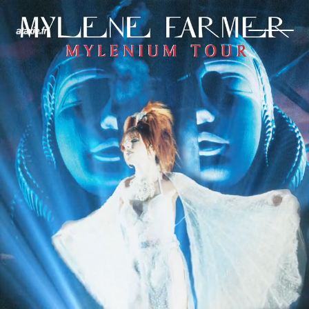
← Retour
Ajouter à ma collection
Ajouter à ma wishlist
Comparer cet objet
Voir ma collection