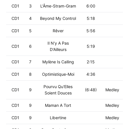
CD1
3
L'Âme-Stram-Gram
6:00
CD1
4
Beyond My Control
5:18
CD1
5
Rêver
5:56
Il N'y A Pas
CD1
6
5:19
D'Ailleurs
CD1
7
Mylène Is Calling
2:15
CD1
8
Optimistique-Moi
4:36
Pourvu Qu'Elles
CD1
9
(6:48)
Medley
Soient Douces
CD1
9
Maman A Tort
Medley
CD1
9
Libertine
Medley