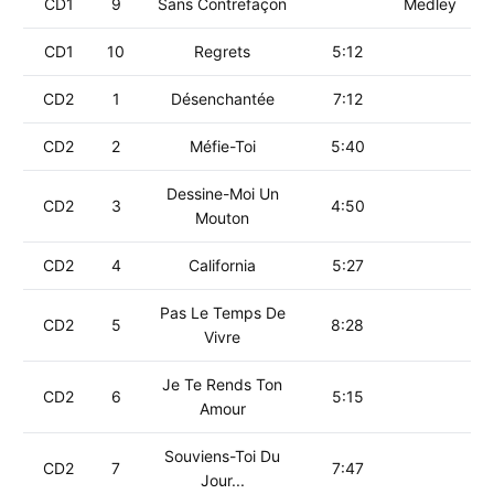
CD1
9
Sans Contrefaçon
Medley
CD1
10
Regrets
5:12
CD2
1
Désenchantée
7:12
CD2
2
Méfie-Toi
5:40
Dessine-Moi Un
CD2
3
4:50
Mouton
CD2
4
California
5:27
Pas Le Temps De
CD2
5
8:28
Vivre
Je Te Rends Ton
CD2
6
5:15
Amour
Souviens-Toi Du
CD2
7
7:47
Jour...