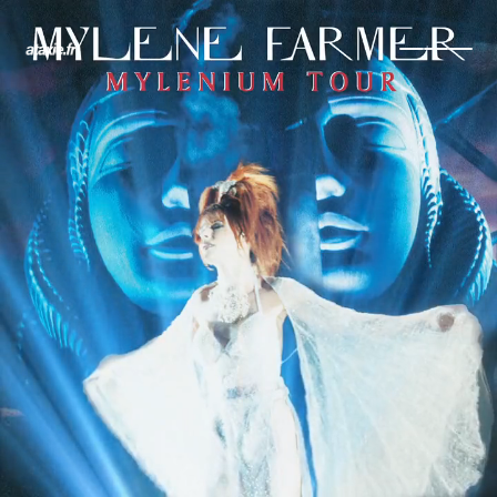
← Retour
Ajouter à ma collection
Ajouter à ma wishlist
Comparer cet objet
Voir ma collection