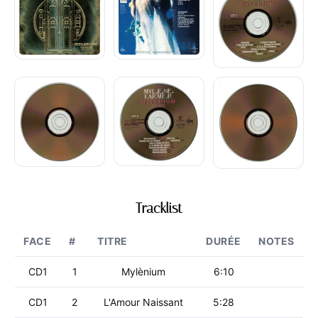
Tracklist
FACE
#
TITRE
DURÉE
NOTES
CD1
1
Mylènium
6:10
CD1
2
L'Amour Naissant
5:28