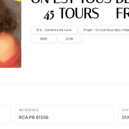
– 45 TOURS – 
Ère · Cendres de lune
Projet · On est tous des imb
1985
2018
RÉFÉRENCE
DAT
RCA PB 61556
01/