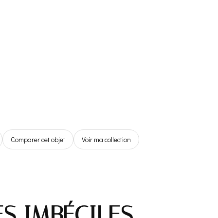
Référentiel
Boutique
Espace Membre
0,00€
Comparer cet objet
Voir ma collection
ES IMBÉCILES