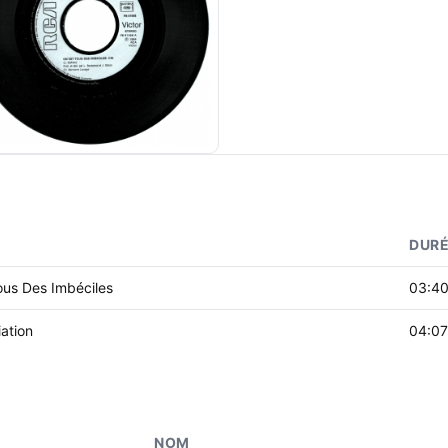
DUR
ous Des Imbéciles
03:4
ation
04:07
NOM