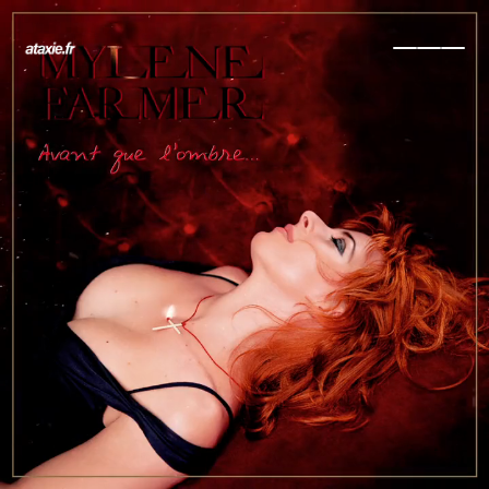
← Retour
Ajouter à ma collection
Ajouter à ma wishlist
Comparer cet objet
Voir ma collection