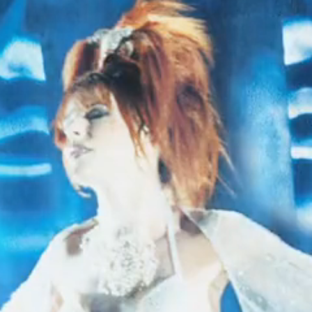
PLAN MEDIA MI
MYLENIUM TOU
Ère · Mylènium tour
Projet · Mylenium Tour
PARTICULARITÉ(S)
Erreur de pressage