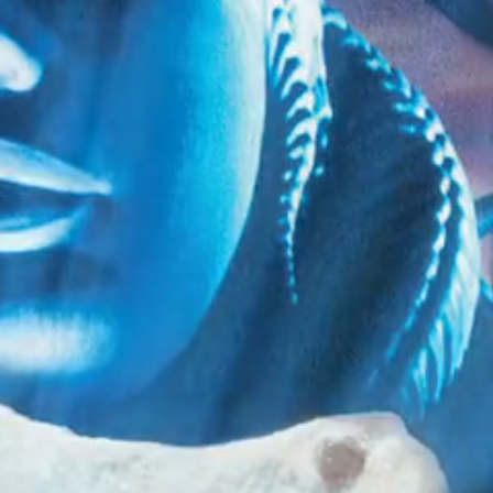
SSPRINT –
R
Matériel Pro
France
2000