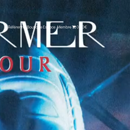
Référentiel
Boutique
Espace Membre
0,00€
Comparer cet objet
Voir ma collection