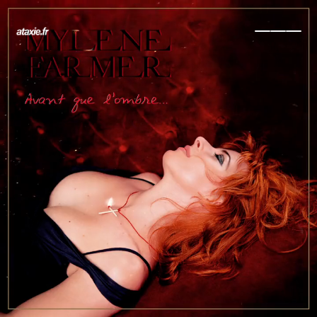
← Retour
Ajouter à ma collection
Ajouter à ma wishlist
Comparer cet objet
Voir ma collection