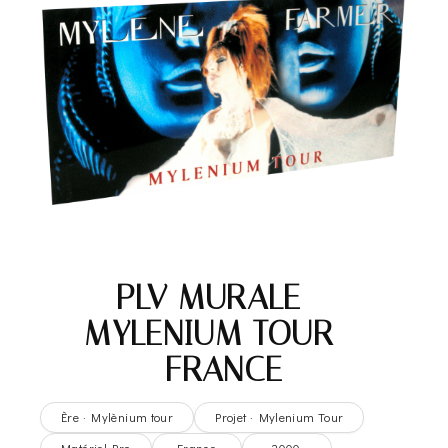
PLV MURALE –
MYLENIUM TOUR –
FRANCE
Ère · Mylènium tour
Projet · Mylenium Tour