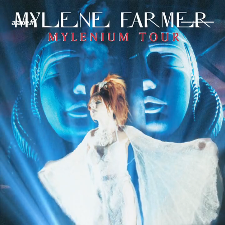
← Retour
Ajouter à ma collection
Ajouter à ma wishlist
Comparer cet objet
Voir ma collection