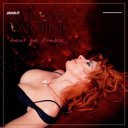
← Retour
Ajouter à ma collection
Ajouter à ma wishlist
Comparer cet objet
Voir ma collection