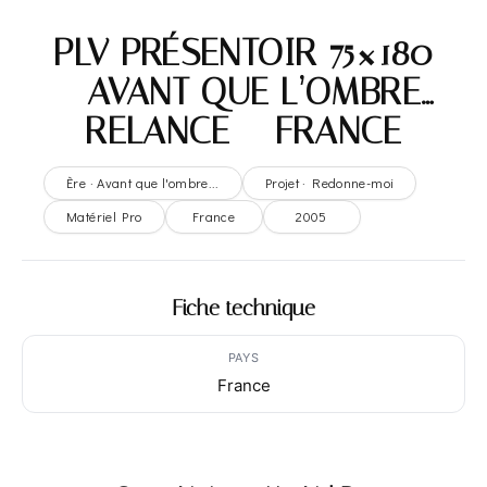
PLV PRÉSENTOIR 75×180
– AVANT QUE L’OMBRE…
RELANCE – FRANCE
Ère · Avant que l'ombre...
Projet · Redonne-moi
Matériel Pro
France
2005
Fiche technique
PAYS
France