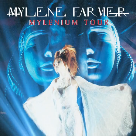
← Retour
Ajouter à ma collection
Ajouter à ma wishlist
Comparer cet objet
Voir ma collection