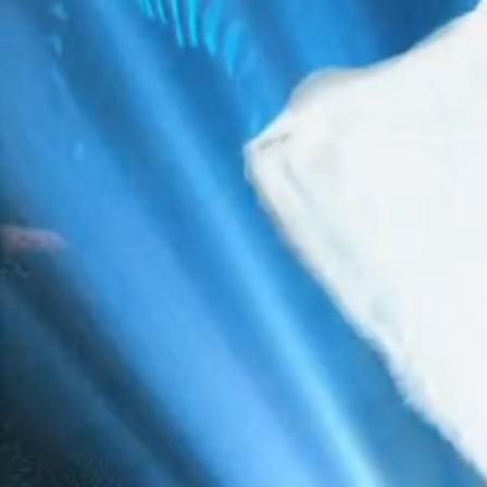
Caractéristiques Merchandising
COULEUR
rouge
MATIERE
Impression velour
Visuels