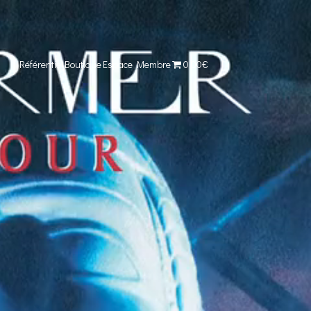
Référentiel
Boutique
Espace Membre
0,00€
Comparer cet objet
Voir ma collection
E ROUGE’-