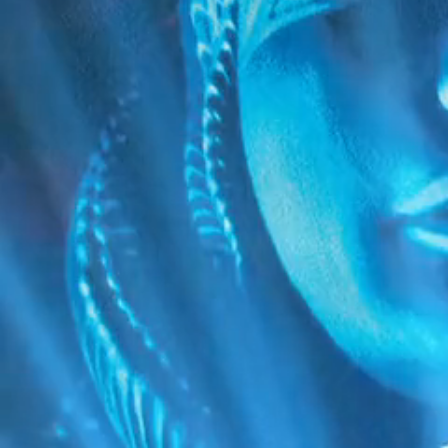
Fiche technique
RÉFÉRENCE
H : 1211463 / F : 1211462