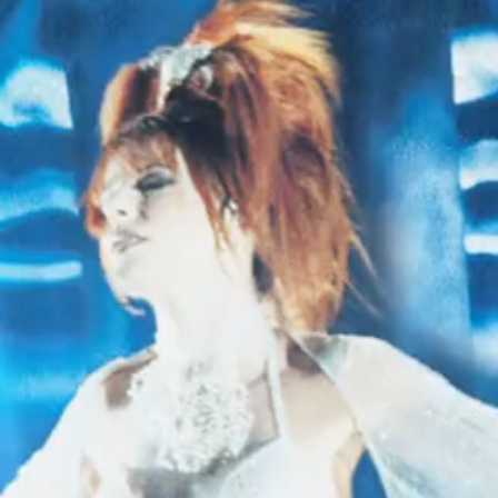
MYLÈNIUM TOUR
Ère · Mylènium tour
Projet · Mylenium Tour
2000
DATE DE SORTIE
PAY
05/09/2000
Ru