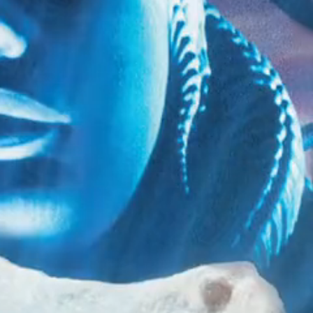
 – RUSSIE
Merchandising
Russie
S
ssie