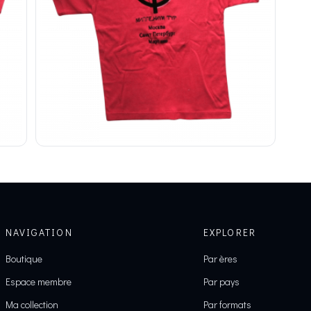
NAVIGATION
EXPLORER
Boutique
Par ères
Espace membre
Par pays
Ma collection
Par formats