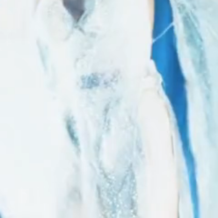
GENRE
TAI
Homme, Femme
S
MODE DE VENTE
Stand Merchandising, Par correspondance