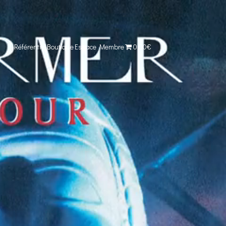
Référentiel
Boutique
Espace Membre
0,00€
Comparer cet objet
Voir ma collection