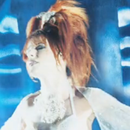
PETERSBOURG-
TOUR – RUSSIE
Ère · Mylènium tour
Projet · Mylenium Tour