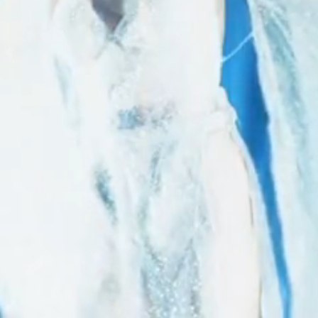
PARTICULARITÉ
Ticket imprimé en recto verso pour Saint
Petersbourg en Russie, le verso est illustré
par une photo de l'époque d'anamorphosée.