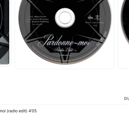
D
oi (radio edit) 4’05