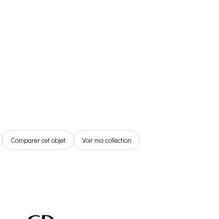
Référentiel
Boutique
Espace Membre
0,00€
Comparer cet objet
Voir ma collection