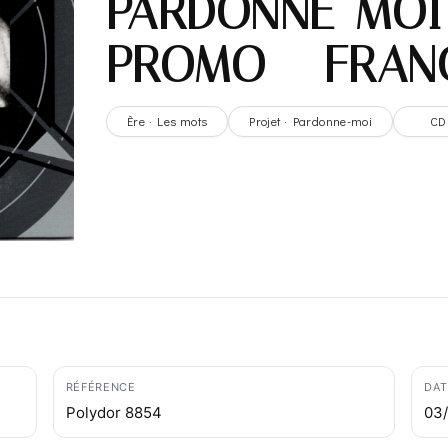
PARDONNE-MOI
PROMO – FRAN
Ère · Les mots
Projet · Pardonne-moi
CD
RÉFÉRENCE
DAT
Polydor 8854
03