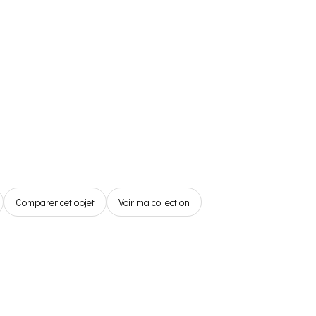
Référentiel
Boutique
Espace Membre
0,00€
Comparer cet objet
Voir ma collection