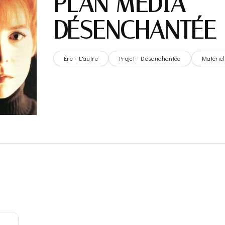
PLAN MEDIA –
DÉSENCHANTÉE
Ère · L'autre
Projet · Désenchantée
Matérie