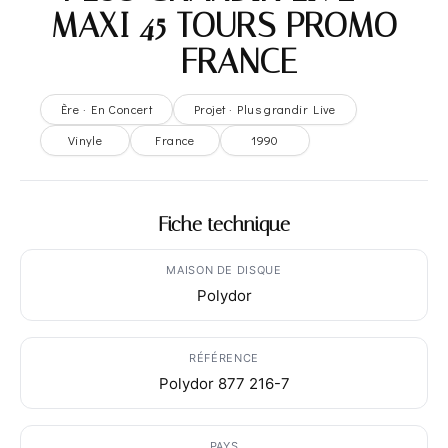
MAXI 45 TOURS PROMO
– FRANCE
Ère · En Concert
Projet · Plus grandir Live
Vinyle
France
1990
Fiche technique
MAISON DE DISQUE
Polydor
RÉFÉRENCE
Polydor 877 216-7
PAYS