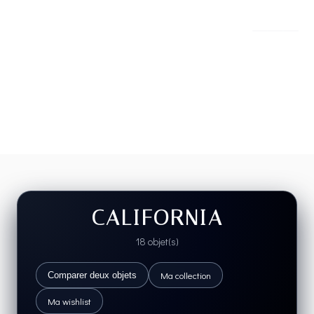
CALIFORNIA
18 objet(s)
Ma collection
Comparer deux objets
Ma wishlist