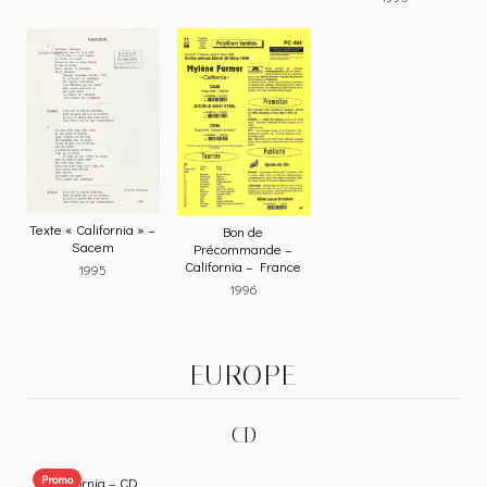
Texte « California » –
Bon de
Sacem
Précommande –
California – France
1995
1996
EUROPE
CD
Promo
California – CD