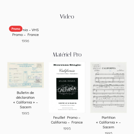
Video
Promo
California – VHS
Promo – France
1996
Matériel Pro
Bulletin de
déclaration
« California » –
Sacem
1995
Feuillet Promo –
Partition
California – France
« California » –
Sacem
1995
1995