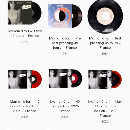
Maman a tort – Maxi
45 tours – France
Maman à tort – Pré
Maman à tort – Test
1984
Test pressing 45
pressing 45 tours –
tours – France
France
1984
1984
Maman à tort – 45
Maman à tort – 45
Maman à tort – Maxi
tours limité édition
tours édition 2026
33 tours limité
2026 – France
France
édition 2026 –
France
2026
2026
2026