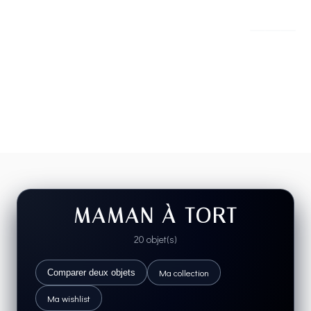
MAMAN À TORT
20 objet(s)
Ma collection
Comparer deux objets
Ma wishlist