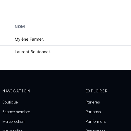
NOM
Mylène Farmer.
Laurent Boutonnat.
NAVIGATION
EXPLORER
Boutique
Par ères
Espace membre
Par pays
Ma collection
Par formats
Ma wishlist
Par années