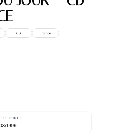
DU JOUR – CD
CE
CD
France
E DE SORTIE
/08/1999