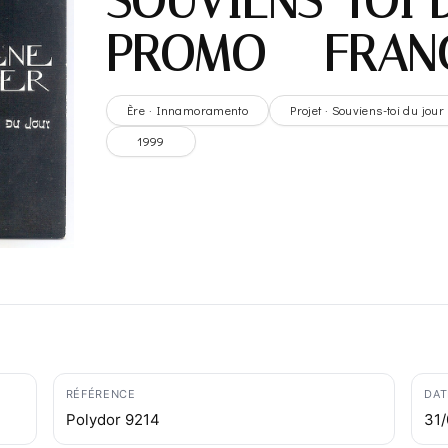
SOUVIENS-TOI 
PROMO – FRAN
Ère · Innamoramento
Projet · Souviens-toi du jour
1999
RÉFÉRENCE
DAT
Polydor 9214
31