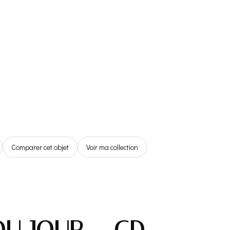
Référentiel
Boutique
Espace Membre
0,00€
Comparer cet objet
Voir ma collection