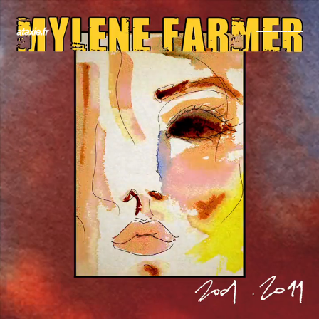
← Retour
Ajouter à ma collection
Ajouter à ma wishlist
Comparer cet objet
Voir ma collection