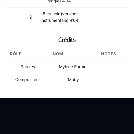
single) 4’04
Bleu noir (version
2
instrumentale) 4’04
Crédits
RÔLE
NOM
NOTES
Paroles
Mylène Farmer
Compositeur
Moby