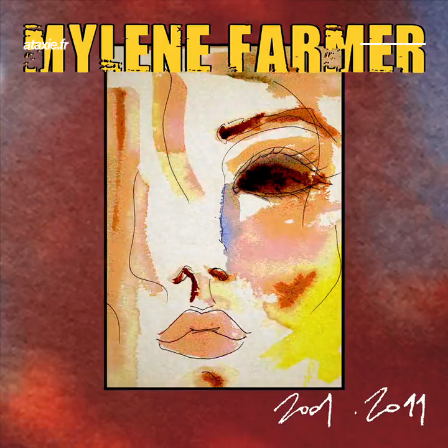
← Retour
Ajouter à ma collection
Ajouter à ma wishlist
Comparer cet objet
Voir ma collection